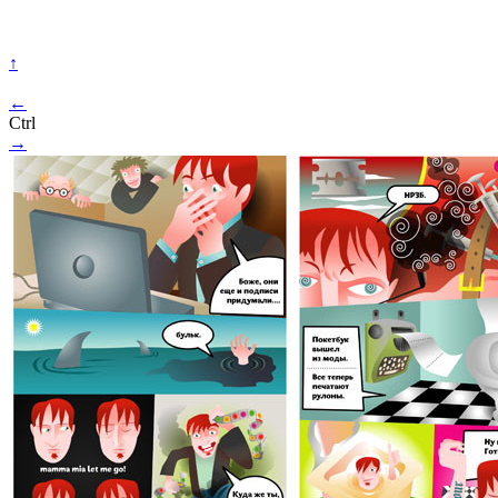
↑
←
Ctrl
→