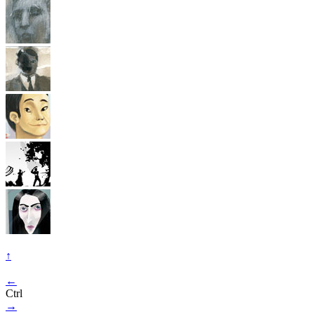
↑
←
Ctrl
→