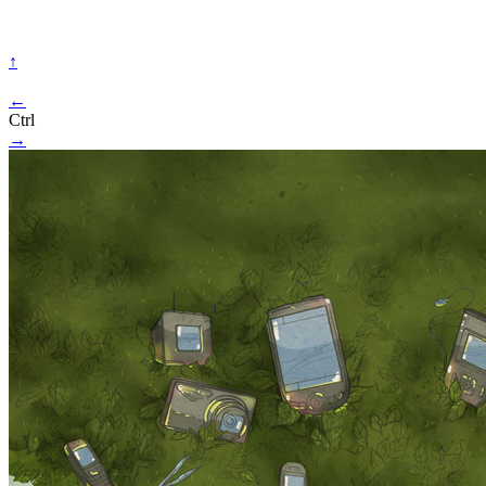
↑
←
Ctrl
→