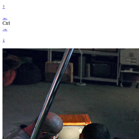
↑
←
Ctrl
→
↓