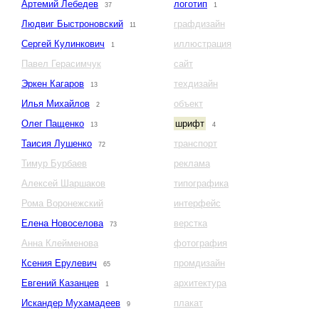
Артемий Лебедев
логотип
37
1
Людвиг Быстроновский
графдизайн
11
Сергей Кулинкович
иллюстрация
1
Павел Герасимчук
сайт
Эркен Кагаров
техдизайн
13
Илья Михайлов
объект
2
Олег Пащенко
шрифт
13
4
Таисия Лушенко
транспорт
72
Тимур Бурбаев
реклама
Алексей Шаршаков
типографика
Рома Воронежский
интерфейс
Елена Новоселова
верстка
73
Анна Клейменова
фотография
Ксения Ерулевич
промдизайн
65
Евгений Казанцев
архитектура
1
Искандер Мухамадеев
плакат
9