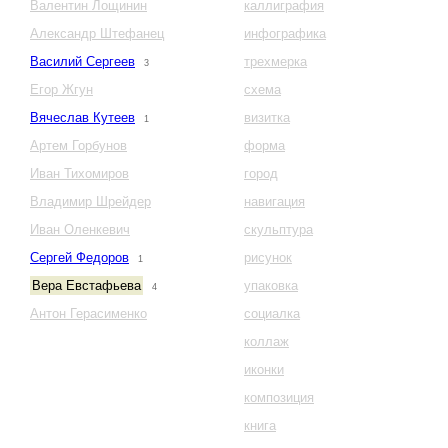
Валентин Лощинин
каллиграфия
Александр Штефанец
инфографика
Василий Сергеев
трехмерка
3
Егор Жгун
схема
Вячеслав Кутеев
визитка
1
Артем Горбунов
форма
Иван Тихомиров
город
Владимир Шрейдер
навигация
Иван Оленкевич
скульптура
Сергей Федоров
рисунок
1
Вера Евстафьева
упаковка
4
Антон Герасименко
социалка
коллаж
иконки
композиция
книга