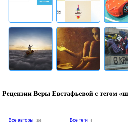
Рецензии Веры Евстафьевой с тегом «
Все авторы
Все теги
306
5