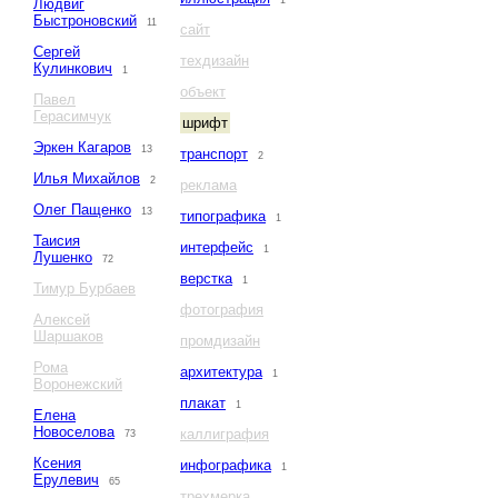
1
Людвиг
Быстроновский
11
сайт
Сергей
техдизайн
Кулинкович
1
объект
Павел
Герасимчук
шрифт
Эркен Кагаров
13
транспорт
2
Илья Михайлов
2
реклама
Олег Пащенко
13
типографика
1
Таисия
интерфейс
1
Лушенко
72
верстка
1
Тимур Бурбаев
фотография
Алексей
Шаршаков
промдизайн
Рома
архитектура
1
Воронежский
плакат
1
Елена
Новоселова
каллиграфия
73
Ксения
инфографика
1
Ерулевич
65
трехмерка