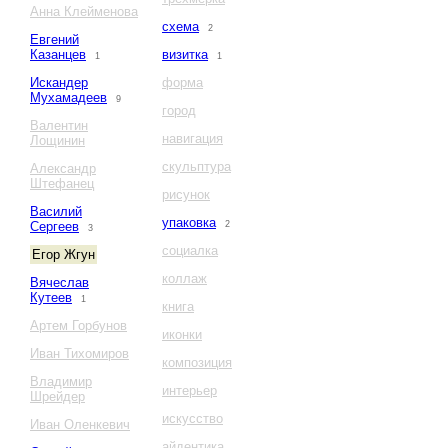
Анна Клейменова
схема
2
Евгений
Казанцев
визитка
1
1
Искандер
форма
Мухамадеев
9
город
Валентин
навигация
Лощинин
скульптура
Александр
Штефанец
рисунок
Василий
упаковка
Сергеев
2
3
социалка
Егор Жгун
коллаж
Вячеслав
Кутеев
1
книга
Артем Горбунов
иконки
Иван Тихомиров
композиция
Владимир
интерьер
Шрейдер
искусство
Иван Оленкевич
айдентика