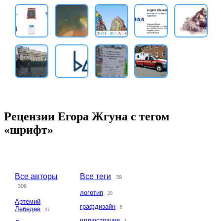
Рецензии Егора Жгуна с тегом
«шрифт»
Все авторы
Все теги
39
306
логотип
20
Артемий
графдизайн
8
Лебедев
37
иллюстрация