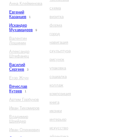
Анна Клейменова
схема
Евгений
Казанцев
визитка
1
Искандер
форма
Мухамадеев
9
город
Валентин
навигация
Лощинин
скульптура
Александр
Штефанец
рисунок
Василий
упаковка
Сергеев
3
социалка
Егор Жгун
коллаж
Вячеслав
Кутеев
1
композиция
Артем Горбунов
книга
Иван Тихомиров
иконки
Владимир
интерьер
Шрейдер
искусство
Иван Оленкевич
айдентика