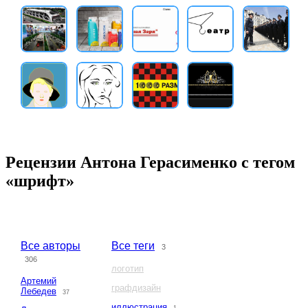
Рецензии Антона Герасименко с тегом
«шрифт»
Все авторы
Все теги
3
306
логотип
Артемий
графдизайн
Лебедев
37
иллюстрация