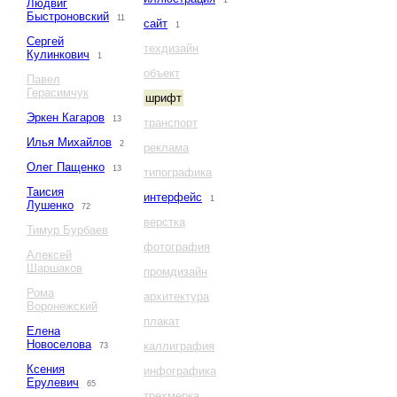
1
Людвиг
Быстроновский
11
сайт
1
Сергей
техдизайн
Кулинкович
1
объект
Павел
Герасимчук
шрифт
Эркен Кагаров
13
транспорт
Илья Михайлов
2
реклама
Олег Пащенко
13
типографика
Таисия
интерфейс
1
Лушенко
72
верстка
Тимур Бурбаев
фотография
Алексей
Шаршаков
промдизайн
Рома
архитектура
Воронежский
плакат
Елена
Новоселова
каллиграфия
73
Ксения
инфографика
Ерулевич
65
трехмерка