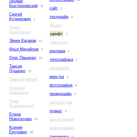
18
Людвиг
Быстроновский
11
сайт
2
Сергей
техдизайн
8
Кулинкович
1
объект
Павел
Герасимчук
шрифт
1
Эркен Кагаров
13
транспорт
Илья Михайлов
2
реклама
4
Олег Пащенко
13
типографика
1
Таисия
интерфейс
Лушенко
72
верстка
2
Тимур Бурбаев
фотография
6
Алексей
Шаршаков
промдизайн
3
Рома
архитектура
Воронежский
плакат
3
Елена
Новоселова
каллиграфия
73
Ксения
инфографика
Ерулевич
65
трехмерка