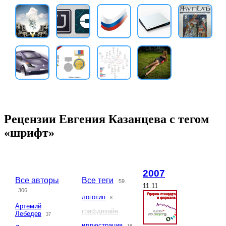
Рецензии Евгения Казанцева с тегом
«шрифт»
2007
Все авторы
Все теги
59
11.11
306
логотип
8
Артемий
графдизайн
Лебедев
37
иллюстрация