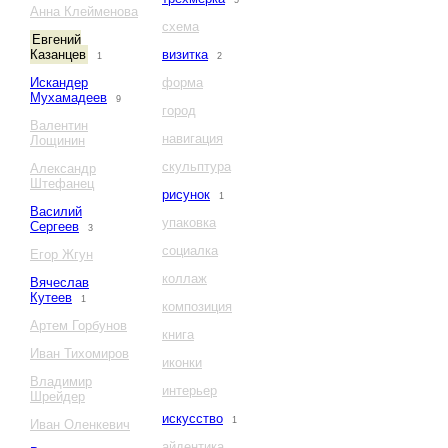
5
Анна Клейменова
схема
Евгений
Казанцев
визитка
1
2
Искандер
форма
Мухамадеев
9
город
Валентин
навигация
Лощинин
скульптура
Александр
Штефанец
рисунок
1
Василий
упаковка
Сергеев
3
социалка
Егор Жгун
коллаж
Вячеслав
Кутеев
1
композиция
Артем Горбунов
книга
Иван Тихомиров
иконки
Владимир
интерьер
Шрейдер
искусство
1
Иван Оленкевич
айдентика