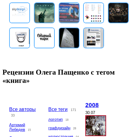
Рецензии Олега Пащенко с тегом
«книга»
2008
Все авторы
Все теги
171
30.07
33
логотип
18
Артемий
графдизайн
28
Лебедев
15
иллюстрация