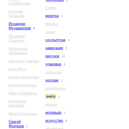
2
Клейменова
схема
Евгений
Казанцев
визитка
1
Искандер
форма
Мухамадеев
9
город
Валентин
скульптура
Лощинин
2
навигация
Александр
5
Штефанец
рисунок
13
Василий Сергеев
упаковка
3
Егор Жгун
социалка
Вячеслав Кутеев
коллаж
1
Артем Горбунов
композиция
Иван Тихомиров
книга
1
Владимир
иконки
Шрейдер
интерьер
Иван Оленкевич
1
искусство
Сергей
6
Федоров
1
айдентика