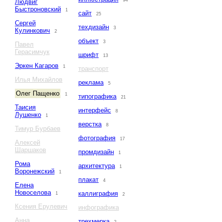
94
Людвиг
Быстроновский
1
сайт
25
Сергей
техдизайн
3
Кулинкович
2
объект
3
Павел
Герасимчук
шрифт
13
Эркен Кагаров
1
транспорт
Илья Михайлов
реклама
5
Олег Пащенко
1
типографика
21
Таисия
интерфейс
8
Лушенко
1
верстка
8
Тимур Бурбаев
фотография
17
Алексей
Шаршаков
промдизайн
1
Рома
архитектура
1
Воронежский
1
плакат
4
Елена
Новоселова
каллиграфия
1
2
Ксения Ерулевич
инфографика
Анна
трехмерка