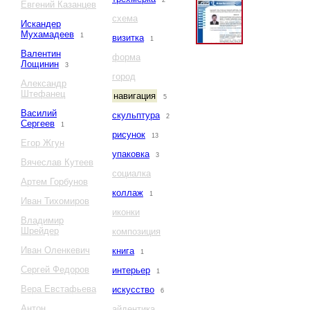
2
Евгений Казанцев
схема
Искандер
Мухамадеев
1
визитка
1
Валентин
форма
Лощинин
3
город
Александр
Штефанец
навигация
5
Василий
скульптура
2
Сергеев
1
рисунок
13
Егор Жгун
упаковка
3
Вячеслав Кутеев
социалка
Артем Горбунов
коллаж
1
Иван Тихомиров
иконки
Владимир
Шрейдер
композиция
Иван Оленкевич
книга
1
Сергей Федоров
интерьер
1
Вера Евстафьева
искусство
6
Антон
айдентика