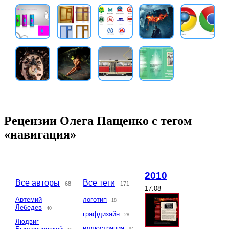
Рецензии Олега Пащенко с тегом
«навигация»
2010
Все авторы
Все теги
68
171
17.08
Артемий
логотип
18
Лебедев
40
графдизайн
28
Людвиг
иллюстрация