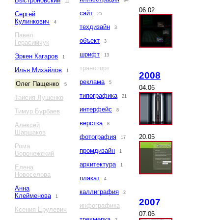
Быстроновский
94
11
06.02
сайт
Сергей
25
Кулинкович
4
техдизайн
3
Павел
объект
Герасимчук
3
шрифт
Эркен Кагаров
13
1
транспорт
Илья Михайлов
1
2008
реклама
Олег Пащенко
5
5
04.06
типографика
Таисия Лушенко
21
интерфейс
Тимур Бурбаев
8
верстка
Алексей
8
Шаршаков
20.05
фотография
17
Рома
промдизайн
1
Воронежский
архитектура
1
Елена
Новоселова
плакат
4
Анна
каллиграфия
2
Клейменова
1
2007
инфографика
Ксения Ерулевич
07.06
трехмерка