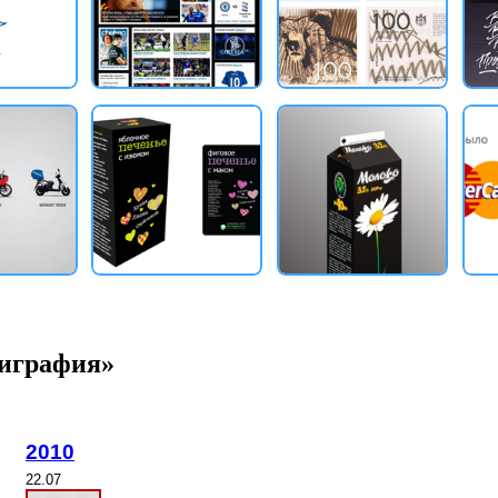
лиграфия»
2010
22.07