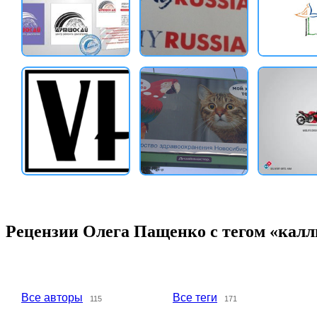
Рецензии Олега Пащенко с тегом «кал
Все авторы
Все теги
115
171