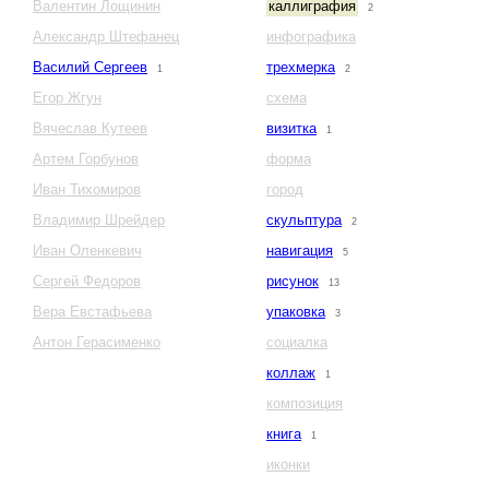
Валентин Лощинин
каллиграфия
2
Александр Штефанец
инфографика
Василий Сергеев
трехмерка
1
2
Егор Жгун
схема
Вячеслав Кутеев
визитка
1
Артем Горбунов
форма
Иван Тихомиров
город
Владимир Шрейдер
скульптура
2
Иван Оленкевич
навигация
5
Сергей Федоров
рисунок
13
Вера Евстафьева
упаковка
3
Антон Герасименко
социалка
коллаж
1
композиция
книга
1
иконки