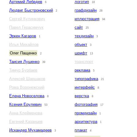
Артемий Лебедев
логотип
6
18
Людвиг Быстроновский
графдизайн
2
28
Сергей Кулинкович
иллюстрация
94
Павел Герасимчук
сайт
25
Эркен Кагаров
техдизайн
1
3
Илья Михайлов
объект
3
Олег Пащенко
шрифт
2
13
Таисия Лушенко
транспорт
39
Тимур Бурбаев
реклама
5
Алексей Шаршаков
типографика
21
Рома Воронежский
интерфейс
8
Елена Новоселова
верстка
8
8
Ксения Ерулевич
фотография
53
17
Анна Клейменова
промдизайн
1
Евгений Казанцев
архитектура
1
Искандер Мухамадеев
плакат
3
4