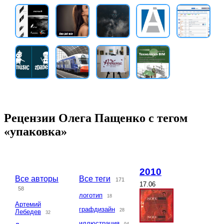
Рецензии Олега Пащенко с тегом
«упаковка»
2010
Все авторы
Все теги
171
17.06
58
логотип
18
Артемий
графдизайн
28
Лебедев
32
иллюстрация