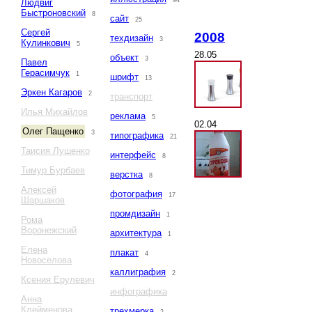
94
Людвиг
Быстроновский
8
сайт
25
Сергей
2008
техдизайн
3
Кулинкович
5
28.05
объект
3
Павел
Герасимчук
1
шрифт
13
Эркен Кагаров
2
транспорт
Илья Михайлов
реклама
5
02.04
Олег Пащенко
3
типографика
21
Таисия Лушенко
интерфейс
8
Тимур Бурбаев
верстка
8
Алексей
фотография
17
Шаршаков
промдизайн
1
Рома
Воронежский
архитектура
1
Елена
плакат
4
Новоселова
каллиграфия
2
Ксения Ерулевич
инфографика
Анна
Клейменова
трехмерка