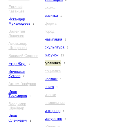
2
Евгений
схема
Казанцев
визитка
1
Искандер
Мухамадеев
форма
1
Валентин
город
Лощинин
навигация
5
Александр
скульптура
Штефанец
2
рисунок
Василий Сергеев
13
упаковка
Егор Жгун
3
2
социалка
Вячеслав
Кутеев
2
коллаж
1
Артем Горбунов
книга
1
Иван
иконки
Тихомиров
1
композиция
Владимир
Шрейдер
интерьер
1
Иван
искусство
6
Оленкевич
1
айдентика