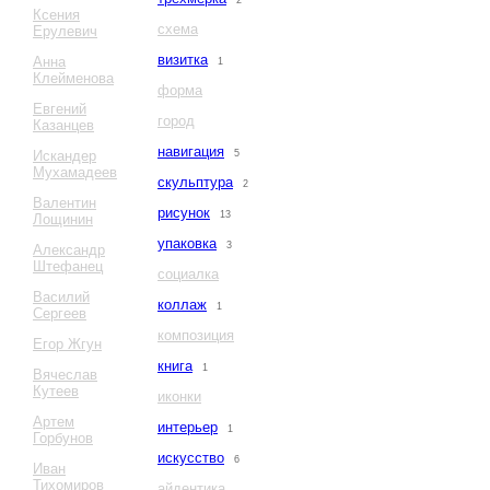
2
Ксения
схема
Ерулевич
визитка
Анна
1
Клейменова
форма
Евгений
город
Казанцев
навигация
Искандер
5
Мухамадеев
скульптура
2
Валентин
рисунок
13
Лощинин
упаковка
3
Александр
Штефанец
социалка
Василий
коллаж
1
Сергеев
композиция
Егор Жгун
книга
1
Вячеслав
Кутеев
иконки
Артем
интерьер
1
Горбунов
искусство
6
Иван
Тихомиров
айдентика