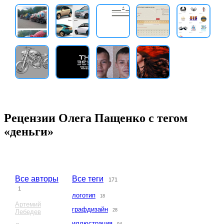
Рецензии Олега Пащенко с тегом
«деньги»
Все авторы
Все теги
171
1
логотип
18
Артемий
графдизайн
28
Лебедев
иллюстрация