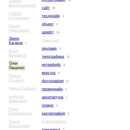
94
Людвиг
Быстроновский
сайт
25
Сергей
техдизайн
3
Кулинкович
объект
3
Павел
Герасимчук
шрифт
13
Эркен
транспорт
Кагаров
1
реклама
5
Илья
Михайлов
типографика
21
Олег
интерфейс
8
Пащенко
верстка
8
Таисия
Лушенко
фотография
17
Тимур Бурбаев
промдизайн
1
Алексей
архитектура
1
Шаршаков
плакат
4
Рома
Воронежский
каллиграфия
2
Елена
инфографика
Новоселова
трехмерка