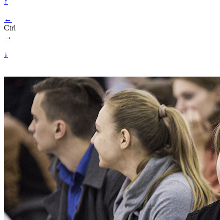
↑
←
Ctrl
→
↓