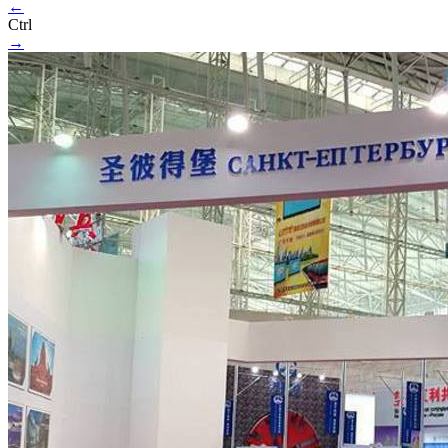
←
Ctrl
→