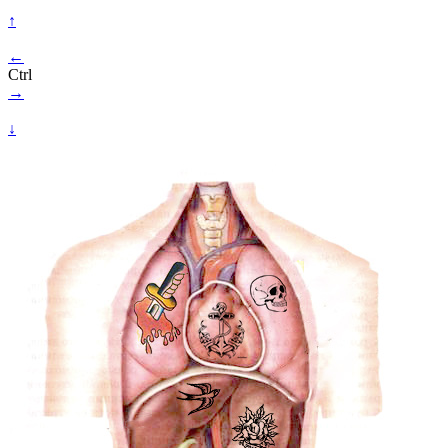
↑
←
Ctrl
→
↓