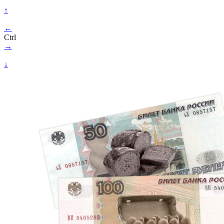
↑
←
Ctrl
→
↓