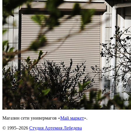
Магазин сети универмагов «
Май маркет
».
© 1995–2026
Студия Артемия Лебедева