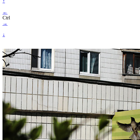
↑
←
Ctrl
→
↓