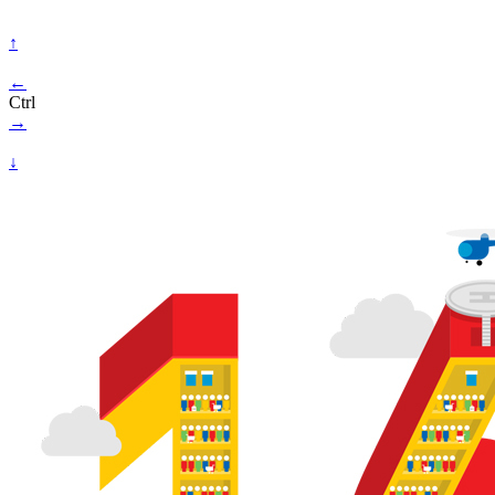
↑
←
Ctrl
→
↓