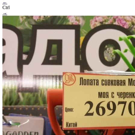
←
Ctrl
→