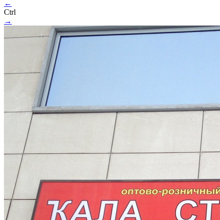
←
Ctrl
→