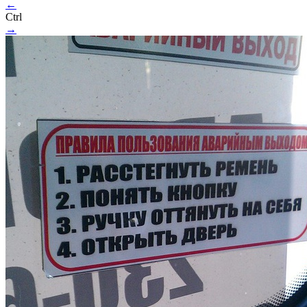
←
Ctrl
→