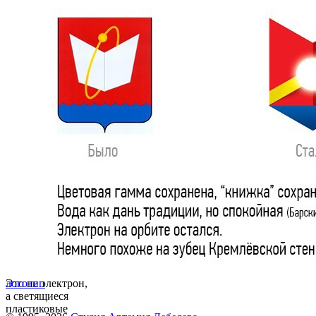
Это не электрон,
логотип
а светящиеся
пластиковые