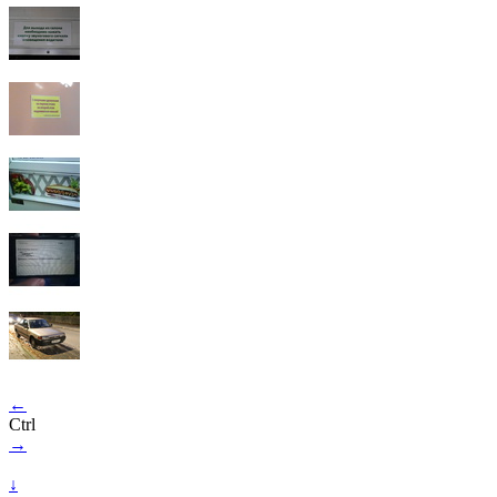
←
Ctrl
→
↓