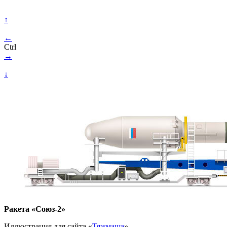
↑
←
Ctrl
→
↓
Ракета «Союз-2»
Иллюстрация для сайта «
Тяжмаша
».