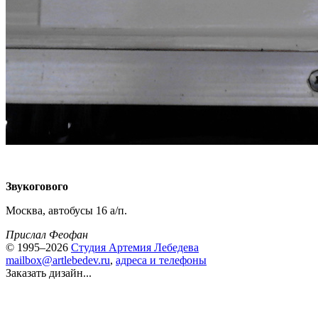
Звукогового
Москва, автобусы 16 а/п.
Прислал Феофан
© 1995–2026
Студия Артемия Лебедева
mailbox@artlebedev.ru
,
адреса и телефоны
Заказать дизайн...