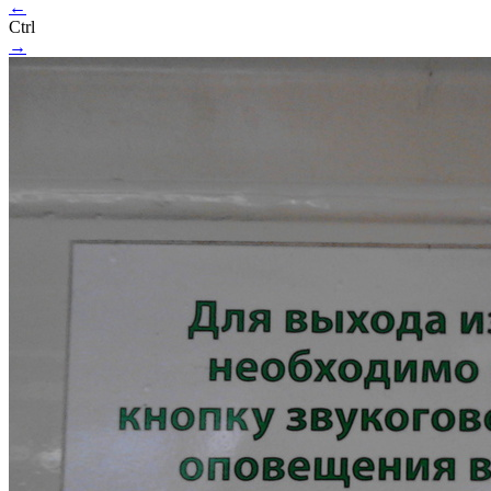
←
Ctrl
→