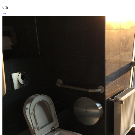
←
Ctrl
→