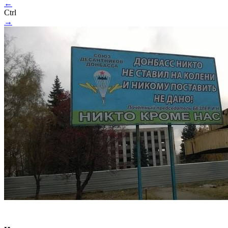
←
Ctrl
→