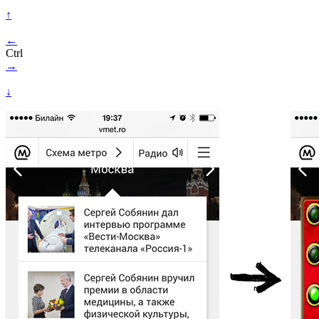
↑
←
Ctrl
→
↓