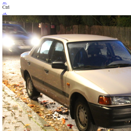
←
Ctrl
→