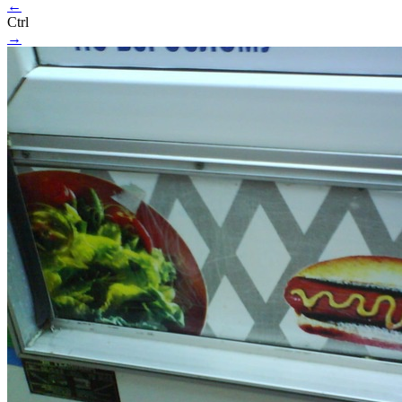
←
Ctrl
→