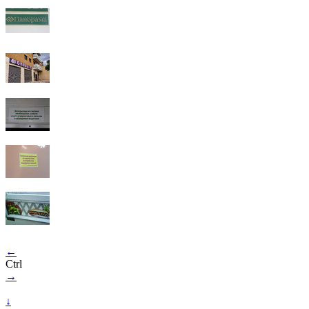
←
Ctrl
→
↓