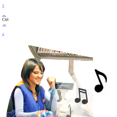
↑
←
Ctrl
→
↓