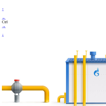
↑
←
Ctrl
→
↓