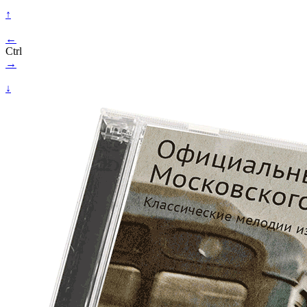
↑
←
Ctrl
→
↓