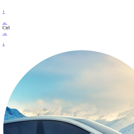
↑
←
Ctrl
→
↓