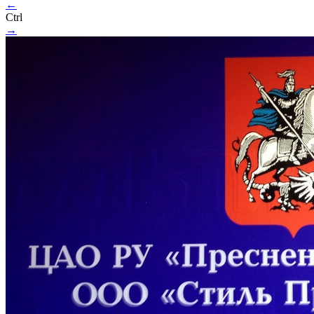
←
Ctrl
→