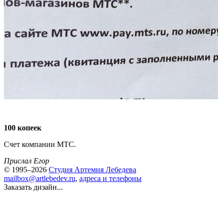
100 копеек
Счет компании МТС.
Прислал Егор
© 1995–2026
Студия Артемия Лебедева
mailbox@artlebedev.ru
,
адреса и телефоны
Заказать дизайн...