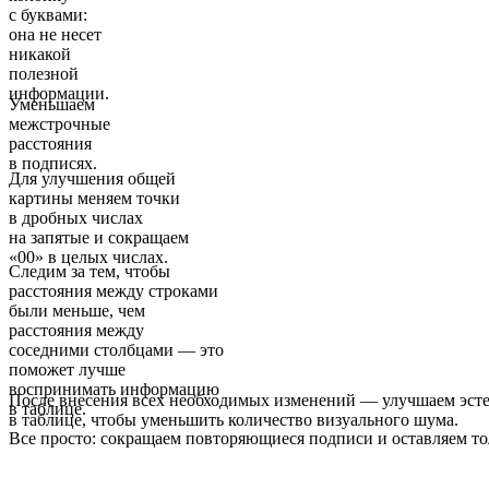
с буквами:
она не несет
никакой
полезной
информации.
Уменьшаем
межстрочные
расстояния
в подписях.
Для улучшения общей
картины меняем точки
в дробных числах
на запятые и сокращаем
«00» в целых числах.
Следим за тем, чтобы
расстояния между строками
были меньше, чем
расстояния между
соседними столбцами — это
поможет лучше
воспринимать информацию
После внесения всех необходимых изменений — улучшаем эсте
в таблице.
в таблице, чтобы уменьшить количество визуального шума.
Все просто: сокращаем повторяющиеся подписи и оставляем т