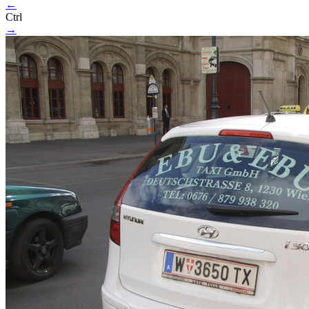
←
Ctrl
→