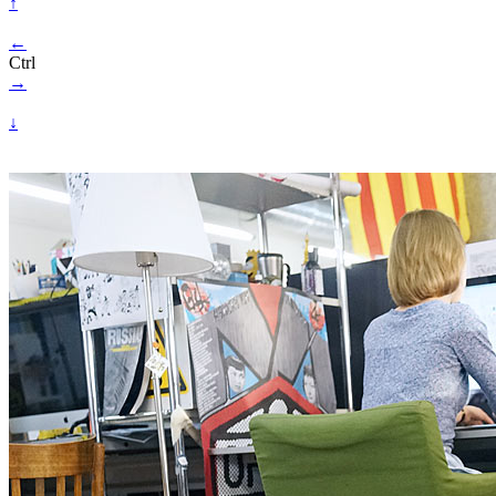
↑
←
Ctrl
→
↓