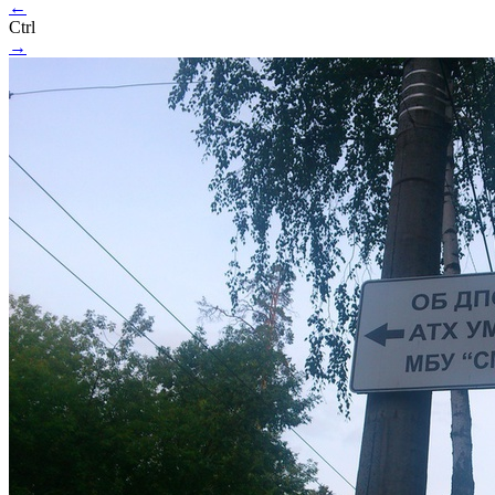
←
Ctrl
→