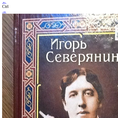
←
Ctrl
→