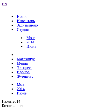
EN
Новое
Инвентарь
Задизайнено
Студия
Мозг
2014
Июнь
Магазинус
Медиа
Экспресс
Иронов
Журналус
Мозг
2014
Июнь
Июнь 2014
Бизнес-линч