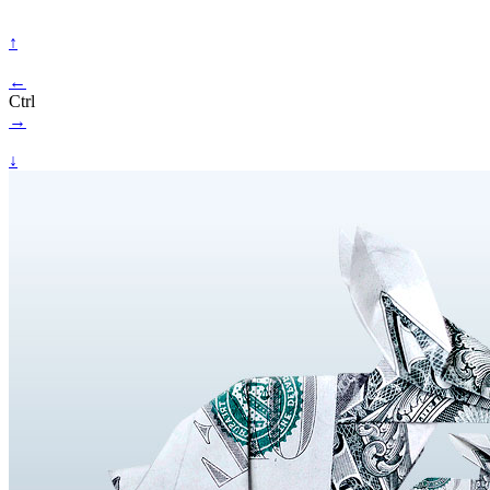
↑
←
Ctrl
→
↓