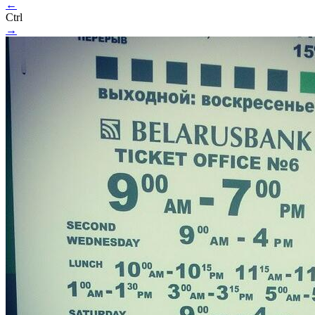
←
Ctrl
→