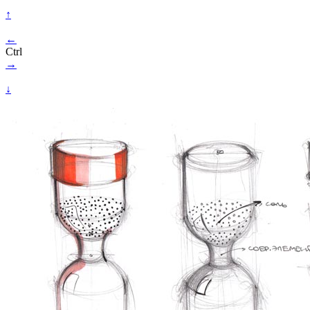
↑
←
Ctrl
→
↓