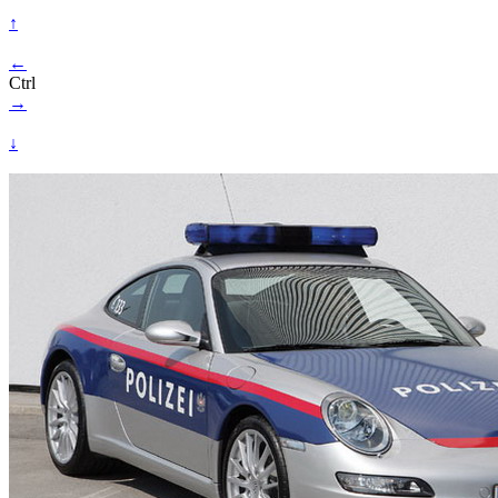
↑
←
Ctrl
→
↓