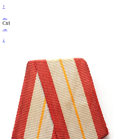
↑
←
Ctrl
→
↓