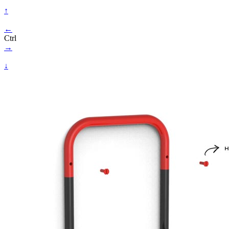
↑
←
Ctrl
→
↓