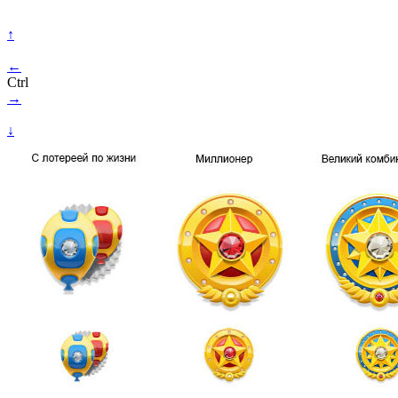
↑
←
Ctrl
→
↓